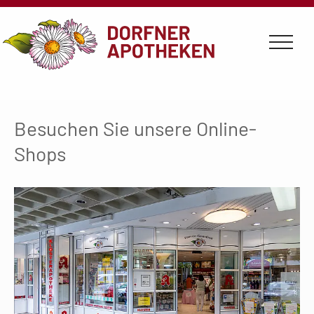
Zum
Zum
Zum
Zur
Seiteninhalt
Hauptmenü
Infomenü
Apothekenauswahl
Besuchen Sie unsere Online-
Shops