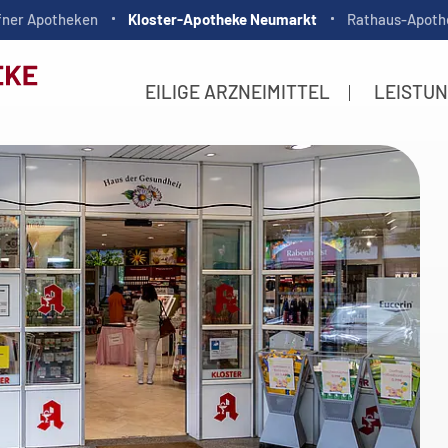
fner Apotheken
Kloster-Apotheke Neumarkt
Rathaus-Apoth
EILIGE ARZNEIMITTEL
LEISTU