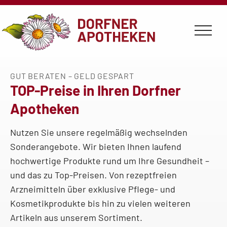
TOP
Zum
Zum
Zum
Zur
Seiteninhalt
Hauptmenü
Infomenü
Apothekenauswahl
Preise
GUT BERATEN – GELD GESPART
-
TOP-Preise in Ihren Dorfner
aktuelle
Apotheken
Angebote
Nutzen Sie unsere regelmäßig wechselnden
der
Sonderangebote. Wir bieten Ihnen laufend
Dorfner
hochwertige Produkte rund um Ihre Gesundheit –
Apotheken
und das zu Top-Preisen. Von rezeptfreien
Arzneimitteln über exklusive Pflege- und
Kosmetikprodukte bis hin zu vielen weiteren
Artikeln aus unserem Sortiment.